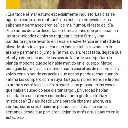
«Esa tarde el mar estuvo especialmente inquieto. Las olas se
agitaron como si un mal sueño las hubiera removido de las
sábanas y permanecieron así, de mal humor, el resto del día.
Poco antes del atardecer, las embarcaciones que pescaban en
las proximidades debieron regresar a tierra firme y una
banderita roja se levantó en señal de advertencia en mitad de la
playa. Mateo tuvo que dejar a un lado su tabla clavada en la
arena y permaneció junto a Fátima, quien, recostada, dejaba que
el sol ya domesticado de las seis de la tarde acompañara la
blanda modorra que se le había metido en el cuerpo. Mateo
persiguió lagartijas, caminando hasta casi el borde del muelle, y
volvió con un par de caracolas que acabó por desechar cuando
Fátima las comparó con la suya. Luego, simplemente, se tiró en
la arena y cerró los ojos. Era imposible no pensar en las cosas
que habían sucedido ese día tan largo. ¿En verdad habían
rescatado a un bufeo y conocido a tanta gente extraña y
misteriosa? El viaje desde Lima parecía distante ahora, era
verdad, como si no hubieran pasado tres días, sino varias
semanas desde que partieron, dejando atrás a sus padres en la
estación.»