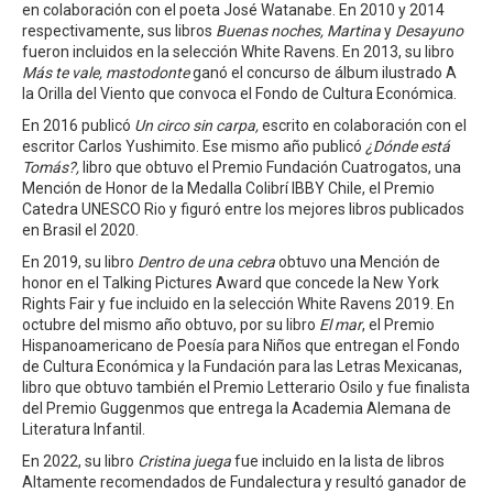
en colaboración con el poeta José Watanabe. En 2010 y 2014
respectivamente, sus libros
Buenas noches, Martina
y
Desayuno
fueron incluidos en la selección White Ravens. En 2013, su libro
Más te vale, mastodonte
ganó el concurso de álbum ilustrado A
la Orilla del Viento que convoca el Fondo de Cultura Económica.
En 2016 publicó
Un circo sin carpa,
escrito en colaboración con el
escritor Carlos Yushimito. Ese mismo año publicó
¿Dónde está
Tomás?,
libro que obtuvo el Premio Fundación Cuatrogatos, una
Mención de Honor de la Medalla Colibrí IBBY Chile, el Premio
Catedra UNESCO Rio y figuró entre los mejores libros publicados
en Brasil el 2020.
En 2019, su libro
Dentro de una cebra
obtuvo una Mención de
honor en el Talking Pictures Award que concede la New York
Rights Fair y fue incluido en la selección White Ravens 2019. En
octubre del mismo año obtuvo, por su libro
El mar
, el Premio
Hispanoamericano de Poesía para Niños que entregan el Fondo
de Cultura Económica y la Fundación para las Letras Mexicanas,
libro que obtuvo también el Premio Letterario Osilo y fue finalista
del Premio Guggenmos que entrega la Academia Alemana de
Literatura Infantil.
En 2022, su libro
Cristina juega
fue incluido en la lista de libros
Altamente recomendados de Fundalectura y resultó ganador de