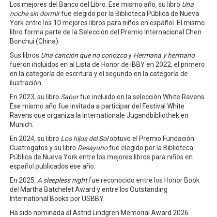
Los mejores del Banco del Libro. Ese mismo año, su libro
Una
noche sin dormir
fue elegido por la Biblioteca Pública de Nueva
York entre los 10 mejores libros para niños en español. El mismo
libro forma parte de la Selección del Premio Internacional Chen
Bonchui (China).
Sus libros
Una canción que no conozco
y
Hermana y hermano
fueron incluidos en al Lista de Honor de IBBY en 2022, el primero
en la categoría de escritura y el segundo en la categoría de
ilustración.
En 2023, su libro
Sabor
fue incluido en la selección White Ravens.
Ese mismo año fue invitada a participar del Festival White
Ravens que organiza la Internationale Jugandbibliothek en
Munich.
En 2024, su libro
Los hijos del Sol
obtuvo el Premio Fundación
Cuatrogatos y su libro
Desayuno
fue elegido por la Biblioteca
Pública de Nueva York entre los mejores libros para niños en
español publicados ese año.
En 2025,
A sleepless night
fue reconocido entre los Honor Book
del Martha Batchelet Award y entre los Outstanding
International Books por USBBY.
Ha sido nominada al Astrid Lindgren Memorial Award 2026.