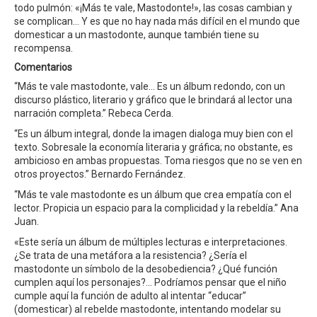
todo pulmón: «¡Más te vale, Mastodonte!», las cosas cambian y
se complican… Y es que no hay nada más difícil en el mundo que
domesticar a un mastodonte, aunque también tiene su
recompensa.
Comentarios
“Más te vale mastodonte, vale… Es un álbum redondo, con un
discurso plástico, literario y gráfico que le brindará al lector una
narración completa.” Rebeca Cerda.
“Es un álbum integral, donde la imagen dialoga muy bien con el
texto. Sobresale la economía literaria y gráfica; no obstante, es
ambicioso en ambas propuestas. Toma riesgos que no se ven en
otros proyectos.” Bernardo Fernández.
“Más te vale mastodonte es un álbum que crea empatía con el
lector. Propicia un espacio para la complicidad y la rebeldía.” Ana
Juan.
«Este sería un álbum de múltiples lecturas e interpretaciones.
¿Se trata de una metáfora a la resistencia? ¿Sería el
mastodonte un símbolo de la desobediencia? ¿Qué función
cumplen aquí los personajes?… Podríamos pensar que el niño
cumple aquí la función de adulto al intentar “educar”
(domesticar) al rebelde mastodonte, intentando modelar su