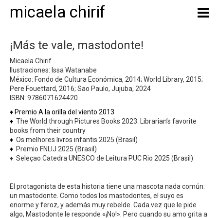
micaela chirif
¡Más te vale, mastodonte!
Micaela Chirif
Ilustraciones: Issa Watanabe
México: Fondo de Cultura Económica, 2014; World Library, 2015;
Pere Fouettard, 2016; Sao Paulo, Jujuba, 2024
ISBN: 9786071624420
♦ Premio A la orilla del viento 2013
♦
The World through Pictures Books 2023. Librarian’s favorite
books from their country
♦
Os melhores livros infantis 2025 (Brasil)
♦
Premio FNLIJ 2025 (Brasil)
♦ Seleçao Catedra UNESCO de Leitura PUC Rio 2025 (Brasil)
El protagonista de esta historia tiene una mascota nada común:
un mastodonte. Como todos los mastodontes, el suyo es
enorme y feroz, y además muy rebelde. Cada vez que le pide
algo, Mastodonte le responde «¡No!». Pero cuando su amo grita a