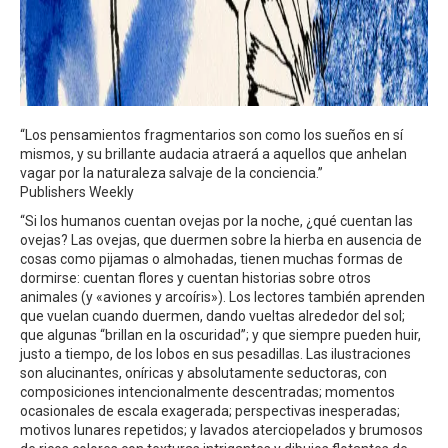
“Los pensamientos fragmentarios son como los sueños en sí
mismos, y su brillante audacia atraerá a aquellos que anhelan
vagar por la naturaleza salvaje de la conciencia.”
Publishers Weekly
“Si los humanos cuentan ovejas por la noche, ¿qué cuentan las
ovejas? Las ovejas, que duermen sobre la hierba en ausencia de
cosas como pijamas o almohadas, tienen muchas formas de
dormirse: cuentan flores y cuentan historias sobre otros
animales (y «aviones y arcoíris»). Los lectores también aprenden
que vuelan cuando duermen, dando vueltas alrededor del sol;
que algunas “brillan en la oscuridad”; y que siempre pueden huir,
justo a tiempo, de los lobos en sus pesadillas. Las ilustraciones
son alucinantes, oníricas y absolutamente seductoras, con
composiciones intencionalmente descentradas; momentos
ocasionales de escala exagerada; perspectivas inesperadas;
motivos lunares repetidos; y lavados aterciopelados y brumosos