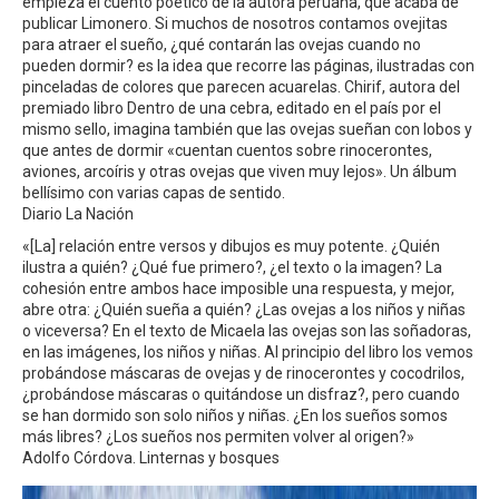
empieza el cuento poético de la autora peruana, que acaba de
publicar Limonero. Si muchos de nosotros contamos ovejitas
para atraer el sueño, ¿qué contarán las ovejas cuando no
pueden dormir? es la idea que recorre las páginas, ilustradas con
pinceladas de colores que parecen acuarelas. Chirif, autora del
premiado libro Dentro de una cebra, editado en el país por el
mismo sello, imagina también que las ovejas sueñan con lobos y
que antes de dormir «cuentan cuentos sobre rinocerontes,
aviones, arcoíris y otras ovejas que viven muy lejos». Un álbum
bellísimo con varias capas de sentido.
Diario La Nación
«[La] relación entre versos y dibujos es muy potente. ¿Quién
ilustra a quién? ¿Qué fue primero?, ¿el texto o la imagen? La
cohesión entre ambos hace imposible una respuesta, y mejor,
abre otra: ¿Quién sueña a quién? ¿Las ovejas a los niños y niñas
o viceversa? En el texto de Micaela las ovejas son las soñadoras,
en las imágenes, los niños y niñas. Al principio del libro los vemos
probándose máscaras de ovejas y de rinocerontes y cocodrilos,
¿probándose máscaras o quitándose un disfraz?, pero cuando
se han dormido son solo niños y niñas. ¿En los sueños somos
más libres? ¿Los sueños nos permiten volver al origen?»
Adolfo Córdova. Linternas y bosques