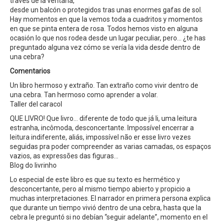
través de la ventana,
desde un balcón o protegidos tras unas enormes gafas de sol.
Hay momentos en que la vemos toda a cuadritos y momentos
en que se pinta entera de rosa. Todos hemos visto en alguna
ocasión lo que nos rodea desde un lugar peculiar, pero… ¿te has
preguntado alguna vez cómo se vería la vida desde dentro de
una cebra?
Comentarios
Un libro hermoso y extraño. Tan extraño como vivir dentro de
una cebra. Tan hermoso como aprender a volar.
Taller del caracol
QUE LIVRO! Que livro… diferente de todo que já li, uma leitura
estranha, incômoda, desconcertante. Impossível encerrar a
leitura indiferente, aliás, impossível não er esse livro vezes
seguidas pra poder compreender as varias camadas, os espaços
vazios, as expressões das figuras…
Blog do livrinho
Lo especial de este libro es que su texto es hermético y
desconcertante, pero al mismo tiempo abierto y propicio a
muchas interpretaciones. El narrador en primera persona explica
que durante un tiempo vivió dentro de una cebra, hasta que la
cebra le preguntó si no debían “seguir adelante”, momento en el