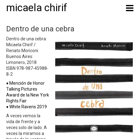
micaela chirif
Dentro de una cebra
Dentro de una cebra
Micaela Chirif /
Renato Moriconi
Buenos Aires:
Limonero, 2018
ISBN 978-987-45988-
8-2
♦ Mención de Honor
Talking Pictures
Award de la New York
Rights Fair
♦ White Ravens 2019
A veces vemos la
vida de frente y a
veces solo de lado. A
veces la miramos a